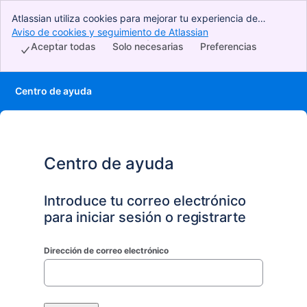
Atlassian utiliza cookies para mejorar tu experiencia de
navegación, realizar análisis e investigaciones y gestionar la
Aviso de cookies y seguimiento de Atlassian
, (opens new window)
publicidad. Acepta todas las cookies para indicar que aceptas
Aceptar todas
Solo necesarias
Preferencias
su uso en tu dispositivo.
Centro de ayuda
Centro de ayuda
Introduce tu correo electrónico
para iniciar sesión o registrarte
Dirección de correo electrónico